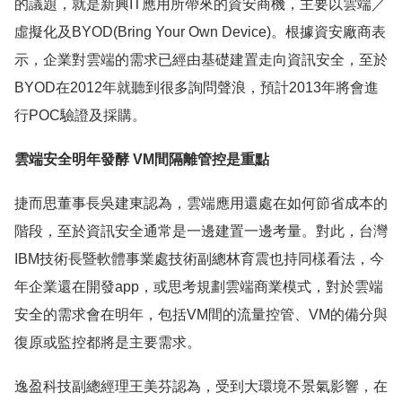
的議題，就是新興IT應用所帶來的資安商機，主要以雲端／
虛擬化及BYOD(Bring Your Own Device)。根據資安廠商表
示，企業對雲端的需求已經由基礎建置走向資訊安全，至於
BYOD在2012年就聽到很多詢問聲浪，預計2013年將會進
行POC驗證及採購。
雲端安全明年發酵 VM間隔離管控是重點
捷而思董事長吳建東認為，雲端應用還處在如何節省成本的
階段，至於資訊安全通常是一邊建置一邊考量。對此，台灣
IBM技術長暨軟體事業處技術副總林育震也持同樣看法，今
年企業還在開發app，或思考規劃雲端商業模式，對於雲端
安全的需求會在明年，包括VM間的流量控管、VM的備分與
復原或監控都將是主要需求。
逸盈科技副總經理王美芬認為，受到大環境不景氣影響，在