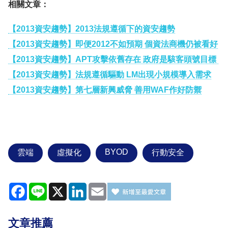
相關文章：
【2013資安趨勢】2013法規遵循下的資安趨勢
【2013資安趨勢】即便2012不如預期 個資法商機仍被看好
【2013資安趨勢】APT攻擊依舊存在 政府是駭客頭號目標
【2013資安趨勢】法規遵循驅動 LM出現小規模導入需求
【2013資安趨勢】第七層新興威脅 善用WAF作好防禦
BYOD
雲端
虛擬化
行動安全
Facebook
Line
X
LinkedIn
Email
文章推薦