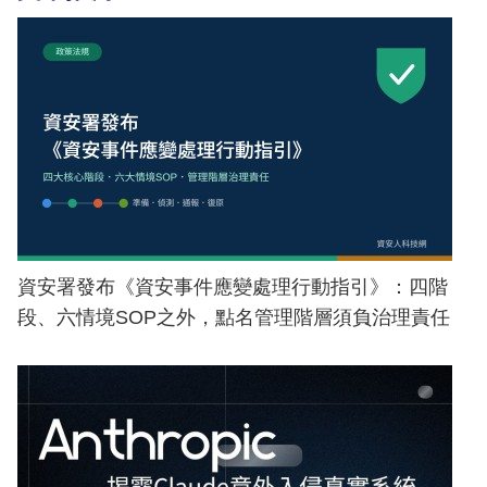
資安署發布《資安事件應變處理行動指引》：四階
段、六情境SOP之外，點名管理階層須負治理責任