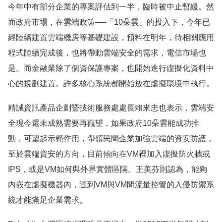
今年中有部分企業的專案評估到一半，臨時被中止暫緩。然
而政府市場，在雲端政策──「10朵雲」的投入下，今年已
經陸續建置雲端機房等基礎建設，預料在明年，待相關應用
程式陸續完成後，也將帶動雲端安全的需求，電信市場也
是。而金融業除了個資保護專案，也開始進行虛擬化資料中
心的規劃建置。許多核心系統都開始放在虛擬環境中執行。
精誠資訊產品企劃暨技術服務處處長賴來忠也表示，雲端安
全現今還未成熟需要再觀望，如果政府10朵雲能成功推
動，可望起示範作用，帶領民間企業加強雲端的資安防護，
至於雲端資安的方向，目前傾向在VM裡加入虛擬防火牆或
IPS，或是VM如何與外界實體區隔。王美芬則認為，能夠
內嵌在虛擬機器內，達到VM與VM間流量控管的入侵防禦系
統才能滿足企業需求。